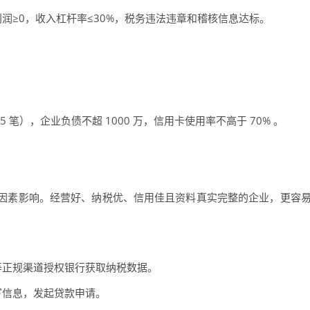
利润≥0，收入杠杆率≤30%，税务违法违章和稽核信息达标。
。
 笔），企业负债不超 1000 万，信用卡使用率不高于 70% 。
因素影响。经营好、纳税优、信用佳且资料真实完整的企业，更容
等正规渠道授权银行获取纳税数据。
写信息，发起贷款申请。