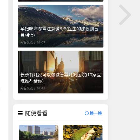
孕妇吃海参需注意这3点(医生的建议别盲
目相信)
问答交流 ，
09-07
长沙有几家可以做试管婴儿的医院(10家医
院推荐给你)
问答交流 ，
08-18
易
随便看看
换一换