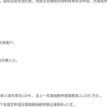
用，提前还款无违约金，凭借企业纳税信用和经营状况申请，无需抵
名单客户。
台及外籍人士。
入增长率均≥20% ，且上一年度纳税申报销售收入≥200 万元 。
前两个年度至申请日增值税纳税申报记录缺失≤2 次 。