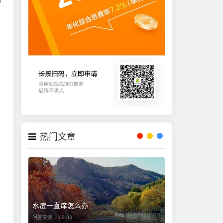
押
热门文章
水痘一直痒怎么办
问答交流 ，
09-03