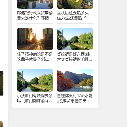
邮储银行政采贷申请
立秋后还要热多久
要求是什么？邮储银
(立秋后还要热15至
行政采贷产品大纲
30天对吗)
，
住了精神病院是不是
贞操裤是好东西(经
这辈子就毁了(精神
常穿贞操裤影响性生
病家属最可怜了)
活)
小孩肛门有块肉要紧
惠懂你支付宝流水能
吗（肛门肉球消除最
识别吗?惠懂你支持
快方法）
哪些流水申请出额?