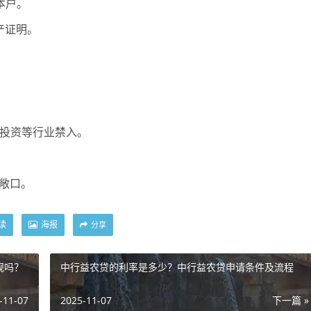
本户。
产证明。
投资等行业禁入。
信敞口。
读
海报
分享
规吗？
中行益农贷的利率是多少？中行益农贷申请条件及流程
-11-07
2025-11-07
下一篇 »