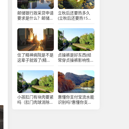
邮储银行政采贷申请
立秋后还要热多久
要求是什么？邮储银
(立秋后还要热15至
行政采贷产品大纲
30天对吗)
住了精神病院是不是
贞操裤是好东西(经
这辈子就毁了(精神
常穿贞操裤影响性生
病家属最可怜了)
活)
小孩肛门有块肉要紧
惠懂你支付宝流水能
吗（肛门肉球消除最
识别吗?惠懂你支持
快方法）
哪些流水申请出额?