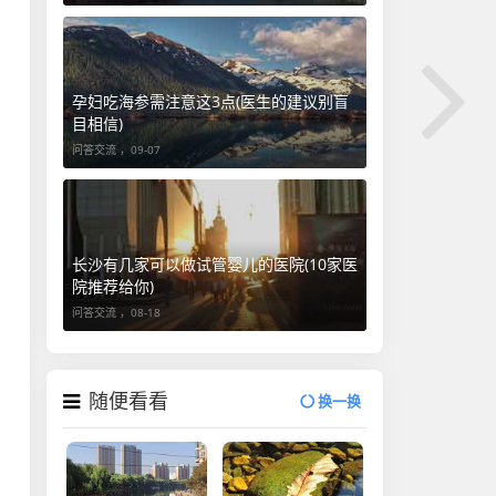
孕妇吃海参需注意这3点(医生的建议别盲
目相信)
问答交流 ，
09-07
长沙有几家可以做试管婴儿的医院(10家医
院推荐给你)
问答交流 ，
08-18
随便看看
换一换