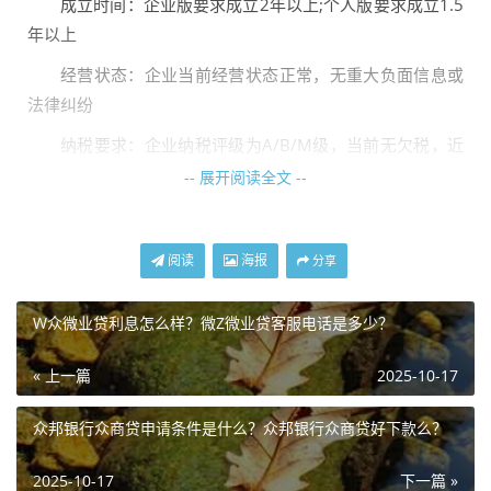
成立时间：企业版要求成立2年以上;个人版要求成立1.5
年以上
经营状态：企业当前经营状态正常，无重大负面信息或
法律纠纷
纳税要求：企业纳税评级为A/B/M级，当前无欠税，近
一年开票金额50万-2个亿
-- 展开阅读全文 --
法人变更：近1年不能有法人变更;近两年法人变更次数
小于3次
阅读
海报
分享
行业限制：企业不得为房地产开发企业、证券、担保、
小额贷款、典当、投资、保险、金融信托等;不得为不符合国
W众微业贷利息怎么样？微Z微业贷客服电话是多少？
家产业政策、环境保护政策的高耗能、高污染类的企业
« 上一篇
2025-10-17
4、征信要求
信贷记录：法人及企业非信贷白户
众邦银行众商贷申请条件是什么？众邦银行众商贷好下款么？
逾期记录：当前无逾期，近3个月无逾期，2年内无连3
2025-10-17
下一篇 »