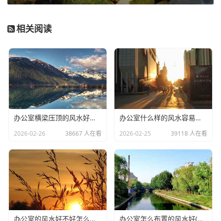
累6.1年内贷款不得有累2
查询记录：近1年内贷款审批次数不超过12次;近1个月
相关阅读
查询机构数不超过5次
五级分类：个人及企业征信不得有异常状态、五级分类
异常等
借贷纠纷：企业或法人当前无借贷纠纷，且近3个月无
作为被告涉诉记录
被执行人记录：企业或法人无被列为被执行人、失信
办公室横梁压顶的风水好不好(办公室不良的风水有哪些)
办公室什么样的风水容易生病(办公室没有窗户的风水化解小妙招)
人、限制出入境、限制高消费或犯罪嫌疑人
2026-02-26
38667 人在看
2026-02-25
39118 人在看
5、其他要求
禁入行业：企业不得为房地产开发企业;企业经营范围不
得有证券、担保、小额贷款、典当、投资、保险、金融信托
等
区域限制：部分区域仅开放供货(企业版)，如山西大同、
办公室的风水好不好怎么判断(办公室植物摆放的风水知识你知道多少)
办公室怎么布置的风水好(办公室工位怎么摆放可以留得住员工)