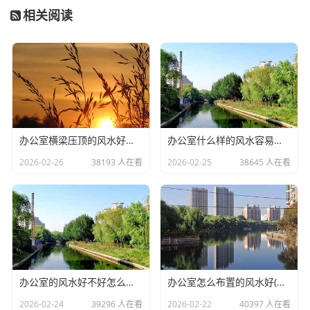
缺铁或维生素B12缺乏造成的贫血会使机体供氧不足，引
相关阅读
发头晕、面色苍白、易疲劳等类似感冒的全身症状。血
常规检查显示血红蛋白降低，可能伴随指甲脆裂和异食
癖。需增加红肉、动物肝脏摄入，遵医嘱补充右旋糖酐
铁口服溶液或琥珀酸亚铁片。
5、甲状腺功能减退
办公室横梁压顶的风水好不好(办公室不良的风水有哪些)
办公室什么样的风水容易生病(办公室没有窗户的风水化解小妙招)
2026-02-26
38193 人在看
2026-02-25
38645 人在看
甲状腺激素分泌不足会导致代谢减慢，出现怕冷、嗜
睡、声音嘶哑等表现，易与感冒混淆。患者通常伴有体
重增加、便秘和皮肤干燥，需检测甲状腺功能。治疗主
要采用左甲状腺素钠片替代疗法，需定期复查调整剂
量。
办公室的风水好不好怎么判断(办公室植物摆放的风水知识你知道多少)
办公室怎么布置的风水好(办公室工位怎么摆放可以留得住员工)
2026-02-24
39296 人在看
2026-02-22
40397 人在看