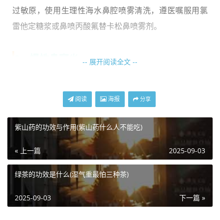
过敏原，使用生理性海水鼻腔喷雾清洗，遵医嘱服用氯
雷他定糖浆或鼻喷丙酸氟替卡松鼻喷雾剂。
3、慢性鼻窦炎
-- 展开阅读全文 --
细菌感染导致的鼻窦黏膜炎症迁延不愈时，会出现持续
性鼻塞、脓涕倒流和头痛。患者可能误以为是反复感
阅读
海报
分享
冒，实际伴随嗅觉减退和面部压迫感。需进行鼻窦CT检
查，治疗可选用阿莫西林克拉维酸钾片、桉柠蒎肠溶软
紫山药的功效与作用(紫山药什么人不能吃)
胶囊，配合布地奈德鼻喷雾剂。
« 上一篇
2025-09-03
绿茶的功效是什么(湿气重最怕三种茶)
2025-09-03
下一篇 »
4、贫血