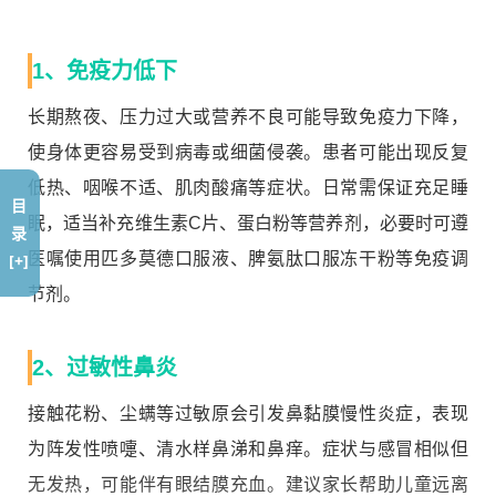
1、免疫力低下
长期熬夜、压力过大或营养不良可能导致免疫力下降，
使身体更容易受到病毒或细菌侵袭。患者可能出现反复
低热、咽喉不适、肌肉酸痛等症状。日常需保证充足睡
目
眠，适当补充维生素C片、蛋白粉等营养剂，必要时可遵
录
医嘱使用匹多莫德口服液、脾氨肽口服冻干粉等免疫调
[+]
节剂。
2、过敏性鼻炎
接触花粉、尘螨等过敏原会引发鼻黏膜慢性炎症，表现
为阵发性喷嚏、清水样鼻涕和鼻痒。症状与感冒相似但
无发热，可能伴有眼结膜充血。建议家长帮助儿童远离