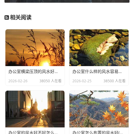
洗手,尤其是饭前饭后,是一种看似简单但非常有效
相关阅读
的预防措施。经常洗手可以有效去除手上感染的各种细
菌,不仅保护自己免受感染,还可以切断细菌的传播途径。
另外,把好“病从口入”这个水平也很重要。还要提醒
家长,要经常检查冰箱里的温度和食物,不要把冰箱当保险
箱,以为把食物放进冰箱就可以了。
办公室横梁压顶的风水好不好(办公室不良的风水有哪些)
办公室什么样的风水容易生病(办公室没有窗户的风水化解小妙招)
2.多喝水
2026-02-26
38050 人在看
2026-02-25
38500 人在看
肠炎腹泻时,会失去大量水分,容易脱水。因此,预防
和治疗脱水是治疗肠炎的重要措施。鼓励孩子多喝水补
水。
3.口服补液盐
口服补液盐适合家庭使用,能有效预防和治疗肠炎儿
办公室的风水好不好怎么判断(办公室植物摆放的风水知识你知道多少)
办公室怎么布置的风水好(办公室工位怎么摆放可以留得住员工)