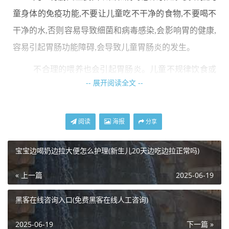
童身体的免疫功能,不要让儿童吃不干净的食物,不要喝不
干净的水,否则容易导致细菌和病毒感染,会影响胃的健康,
容易引起胃肠功能障碍,会导致儿童胃肠炎的发生。
不合理的喂养也会引起胃肠炎。儿童不规律饮食或
-- 展开阅读全文 --
过量摄入淀粉,会增加胃的负担,容易导致胃肠功能障碍,会
导致胃肠炎的发生,父母应根据儿童的身体状况选择合适
的食物,注意饮食卫生,不要长期食用。
阅读
海报
分享
节假日期间,宝宝难免会吃太多高蛋白的食物.高脂
宝宝边喝奶边拉大便怎么护理(新生儿20天边吃边拉正常吗)
肪食物,或吃太多油炸食品,.煎食容易扰乱胃液分泌,进而
« 上一篇
2025-06-19
诱发肠胃炎。
如何有效预防孩子肠炎?
黑客在线咨询入口(免费黑客在线人工咨询)
1.经常洗手
2025-06-19
下一篇 »