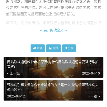
条的规定，如果银行未能按照合同约定履行提现义务，您有
权要求相应的赔偿。您可以向银行提出书面赔偿要求，要求
他们赔偿因无法提现而给您造成的经济损失。
第四步，投诉或申诉。如果银行未能及时解决您的问题或拒
绝履行赔偿义务，您可以向相关监管机构投诉或申诉。根据
-- 展开阅读全文 --
《中华**共和国银行业监督管理法》第三十六条的规定，监
管机构有权对银行进行监督管理，保障客户的权益。
阅读
海报
分享
第五步，寻求法律援助。如果您与银行的**无法通过以上方
式解决，您可以寻求法律援助。您可以咨询律师，了解您的
网站取款通道维护审核原因(为什么网站取款通道需要进行维护
权益和法律途径，并在必要时提**讼，维护自己的合法权
审核)
益。
« 上一篇
2025-04-10
总结起来，当取款系统维护升级导致无法提现时，我们应该
颈椎病引起头晕怎么治疗最好的方法是什么(快速缓解颈椎病头
保留证据，与银行联系并要求赔偿，如有需要可以投诉或申
晕小妙招)
诉，最终可以寻求法律援助。这些步骤将有助于我们维护自
2025-04-12
下一篇 »
己的合法权益，并促使银行或金融机构履行其提现义务。希
望这些信息对您有所帮助，同时也提醒大家在遇到类似问题