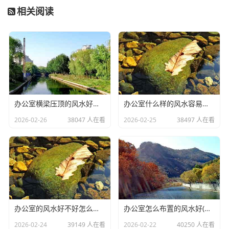
时要保持冷静，依法维护自己的权益。
相关阅读
办公室横梁压顶的风水好不好(办公室不良的风水有哪些)
办公室什么样的风水容易生病(办公室没有窗户的风水化解小妙招)
2026-02-26
38047 人在看
2026-02-25
38497 人在看
办公室的风水好不好怎么判断(办公室植物摆放的风水知识你知道多少)
办公室怎么布置的风水好(办公室工位怎么摆放可以留得住员工)
2026-02-24
39149 人在看
2026-02-22
40250 人在看