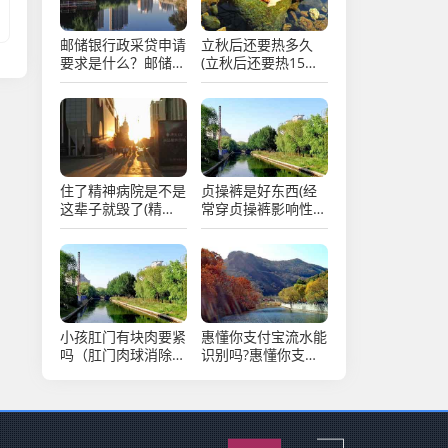
邮储银行政采贷申请
立秋后还要热多久
要求是什么？邮储银
(立秋后还要热15至
行政采贷产品大纲
30天对吗)
住了精神病院是不是
贞操裤是好东西(经
这辈子就毁了(精神
常穿贞操裤影响性生
病家属最可怜了)
活)
小孩肛门有块肉要紧
惠懂你支付宝流水能
吗（肛门肉球消除最
识别吗?惠懂你支持
快方法）
哪些流水申请出额?