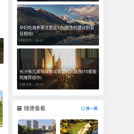
孕妇吃海参需注意这3点(医生的建议别盲
目相信)
问答交流 ，
09-07
长沙有几家可以做试管婴儿的医院(10家医
院推荐给你)
问答交流 ，
08-18
随便看看
换一换