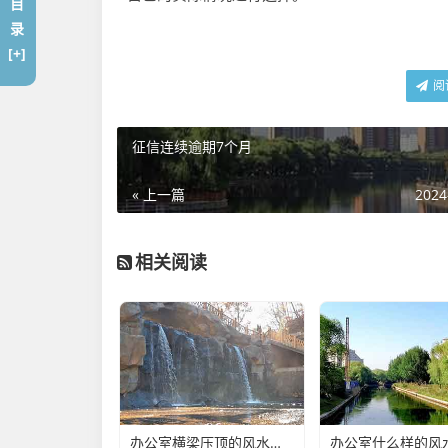
目
录
[+]
阅
征信连续逾期7个月
« 上一篇
2024
相关阅读
办公室横梁压顶的风水好不好(办公室不良的风水有哪些)