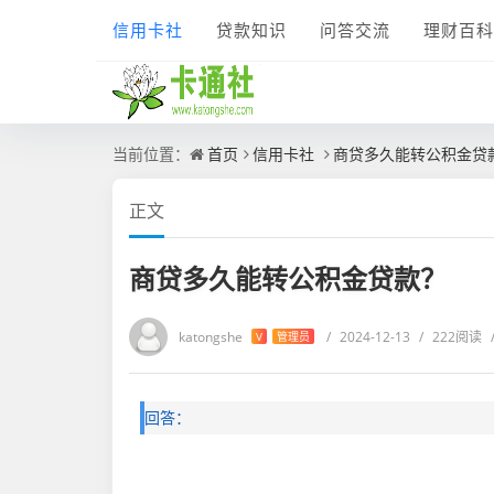
信用卡社
贷款知识
问答交流
理财百科
当前位置：
首页
信用卡社
商贷多久能转公积金贷
正文
商贷多久能转公积金贷款？
katongshe
/
2024-12-13
/
222阅读
V
管理员
回答：