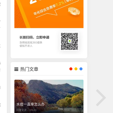
积
常
方
这
4
热门文章
前
和
水痘一直痒怎么办
据
问答交流 ，
09-03