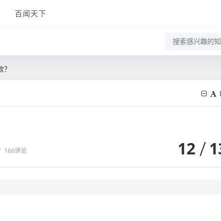
百闻天下
款？
12
1
/
166评论