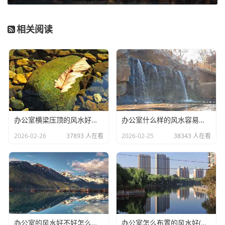
2、逾期:近两年逾期不超24次，当前逾期提供还款流水
可进件。当前无1，半年无2，一年无3，逾期严重可沟通，
相关阅读
3、当前无关注，次级结清满9个月
4、只看2年内征信，不看贷款笔数允许有当前逾期(必须
结清，提供还款流水)
5、执行诉讼:原告可进件;
被告可进件(金额<17万)，执行，借贷纠纷，结案立马可
办公室横梁压顶的风水好不好(办公室不良的风水有哪些)
办公室什么样的风水容易生病(办公室没有窗户的风水化解小妙招)
进，涉诉宽松，天眼查不显示的涉诉全部可进。
2026-02-26
37893 人在看
2026-02-25
38343 人在看
办公室的风水好不好怎么判断(办公室植物摆放的风水知识你知道多少)
办公室怎么布置的风水好(办公室工位怎么摆放可以留得住员工)