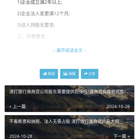
1)企业成立满2年以上;
2)企业法人变更满12个月;
3)法人持股无要求;
三、开票要求：
1)开票记录最少2年;
-- 展开阅读全文 --
2)近24个月开票金额≥340万;
3)近一年连续未开票天数可断10月;
阅读
海报
分享
4)企业年开票环比下滑不超过40%
渣打银行逸商贷公司股东需要提供担保吗?逸商贷有哪些优势?
5)不看纳税评级，欠税记录可申请
« 上一篇
2024-10-28
逸商贷征信要求高吗?
不看断票和纳税、法人无需占股 渣打银行逸商贷产品大纲
1、查询:一年内不超过21次，(只计算贷款审批查询、信
2024-10-28
下一篇 »
用卡审批);